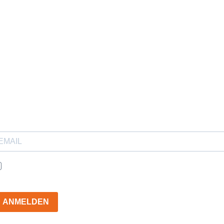
elde dich zu unserem Newsletter an, um auf dem Laufenden zu
leiben.
Ich möchte deinen Newsletter erhalten und akzeptiere die
Datenschutzerklärung.
ANMELDEN