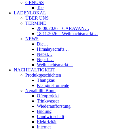
GENUSS
Tee
LADENLOKAL
ÜBER UNS
TERMINE
28.08.2026 – CARAVAN…
18.11.2026 – Weihnachtsmarkt…
NEWS
Die…
Himalayacrafts…
Nepal…
Nepal-…
Weihnachtsmarkt…
NACHHALTIGKEIT
Produktgeschichten
Thangkas
Klanginstrumente
Nepalhilfe Bonn
Ofenprojekt
Trinkwasser
Wiederaufforstung
Bildung
Landwirtschaft
Elektrizität
Internet