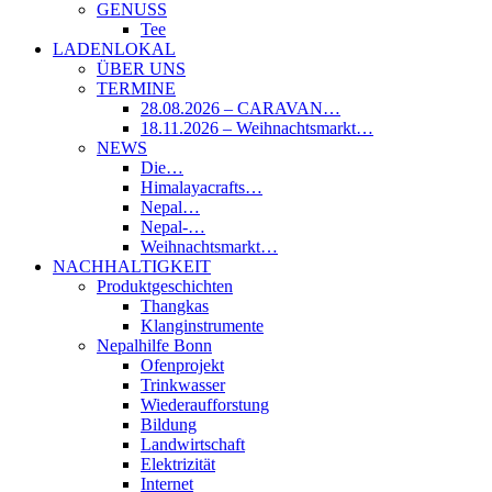
GENUSS
Tee
LADENLOKAL
ÜBER UNS
TERMINE
28.08.2026 – CARAVAN…
18.11.2026 – Weihnachtsmarkt…
NEWS
Die…
Himalayacrafts…
Nepal…
Nepal-…
Weihnachtsmarkt…
NACHHALTIGKEIT
Produktgeschichten
Thangkas
Klanginstrumente
Nepalhilfe Bonn
Ofenprojekt
Trinkwasser
Wiederaufforstung
Bildung
Landwirtschaft
Elektrizität
Internet