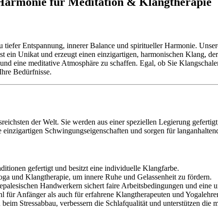
 Harmonie für Meditation & Klangtherapie
zu tiefer Entspannung, innerer Balance und spiritueller Harmonie. Unse
 ist ein Unikat und erzeugt einen einzigartigen, harmonischen Klang, d
 und eine meditative Atmosphäre zu schaffen. Egal, ob Sie Klangschale
Ihre Bedürfnisse.
ichsten der Welt. Sie werden aus einer speziellen Legierung gefertigt, 
re einzigartigen Schwingungseigenschaften und sorgen für langanhalten
itionen gefertigt und besitzt eine individuelle Klangfarbe.
Yoga und Klangtherapie, um innere Ruhe und Gelassenheit zu fördern.
palesischen Handwerkern sichert faire Arbeitsbedingungen und eine u
 für Anfänger als auch für erfahrene Klangtherapeuten und Yogalehrer
beim Stressabbau, verbessern die Schlafqualität und unterstützen die 