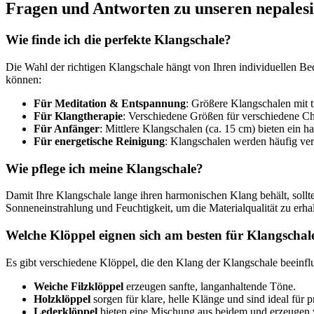
Fragen und Antworten zu unseren nepales
Wie finde ich die perfekte Klangschale?
Die Wahl der richtigen Klangschale hängt von Ihren individuellen Be
können:
Für Meditation & Entspannung
: Größere Klangschalen mit t
Für Klangtherapie
: Verschiedene Größen für verschiedene Ch
Für Anfänger
: Mittlere Klangschalen (ca. 15 cm) bieten ein h
Für energetische Reinigung
: Klangschalen werden häufig ve
Wie pflege ich meine Klangschale?
Damit Ihre Klangschale lange ihren harmonischen Klang behält, sollt
Sonneneinstrahlung und Feuchtigkeit, um die Materialqualität zu erhal
Welche Klöppel eignen sich am besten für Klangschal
Es gibt verschiedene Klöppel, die den Klang der Klangschale beeinfl
Weiche Filzklöppel
erzeugen sanfte, langanhaltende Töne.
Holzklöppel
sorgen für klare, helle Klänge und sind ideal für
Lederklöppel
bieten eine Mischung aus beidem und erzeugen v