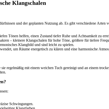
ische Klangschalen
dürfnissen und der geplanten Nutzung ab. Es gibt verschiedene Arten 
iefen Tönen helfen, einen Zustand tiefer Ruhe und Achtsamkeit zu erre
akren – kleinere Klangschalen für hohe Töne, größere für tiefere Freq
armonisches Klangbild und sind leicht zu spielen.
rwendet, um Räume energetisch zu klären und eine harmonische Atmosp
e sie regelmäßig mit einem weichen Tuch gereinigt und an einem trock
ten.
en?
ussen:
 präzise Schwingungen.
ielseitige Klangfarben.